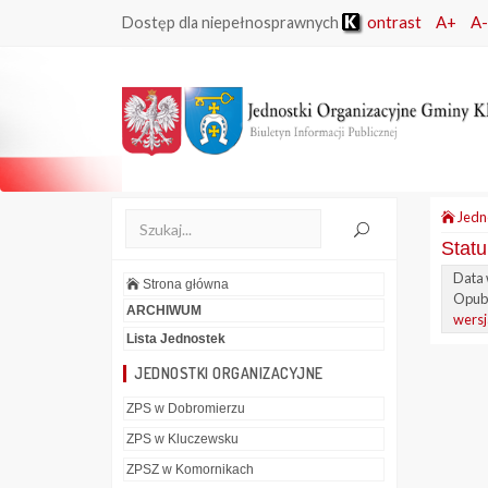
ontrast
A+
A-
Dostęp dla niepełnosprawnych
Jedn
Statu
Data 
Strona główna
Opubl
ARCHIWUM
wersj
Lista Jednostek
JEDNOSTKI ORGANIZACYJNE
ZPS w Dobromierzu
ZPS w Kluczewsku
ZPSZ w Komornikach