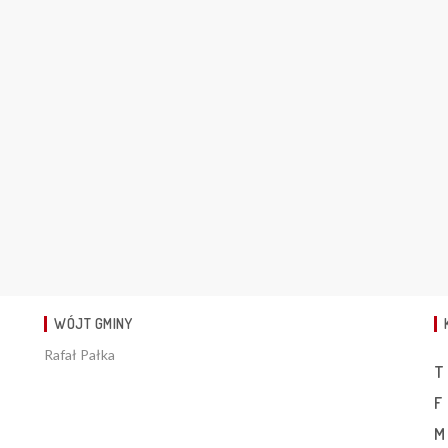
WÓJT GMINY
Rafał Pałka
T
F
M